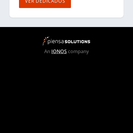
VER DEDICADOS
An
IONOS
company